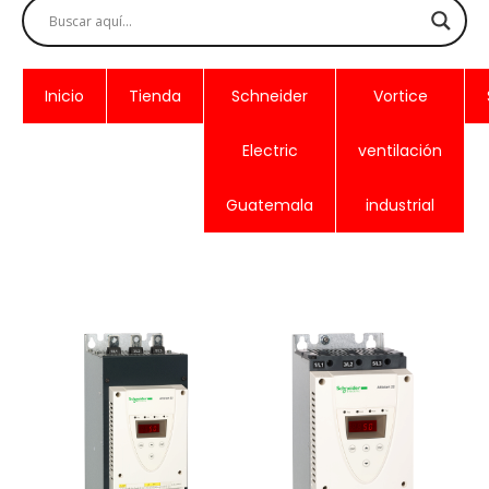
Inicio
Tienda
Schneider
Vortice
Electric
ventilación
Guatemala
industrial