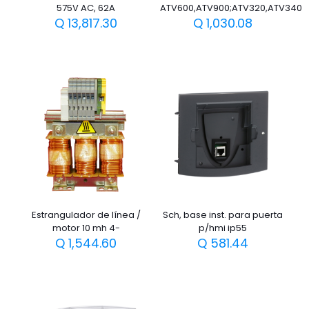
575V AC, 62A
ATV600,ATV900;ATV320,ATV340
Q
13,817.30
Q
1,030.08
Estrangulador de línea /
Sch, base inst. para puerta
motor 10 mh 4-
p/hmi ip55
Q
1,544.60
Q
581.44