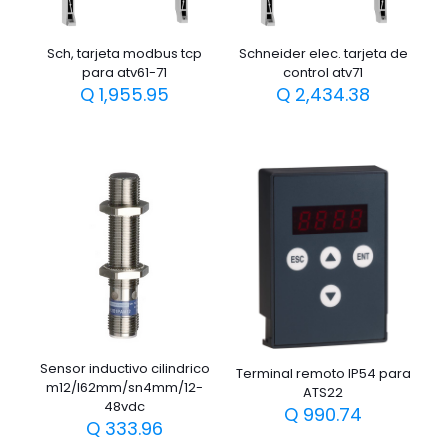
Sch, tarjeta modbus tcp
Schneider elec. tarjeta de
para atv61-71
control atv71
Q
1,955.95
Q
2,434.38
Sensor inductivo cilindrico
Terminal remoto IP54 para
m12/l62mm/sn4mm/12-
ATS22
48vdc
Q
990.74
Q
333.96