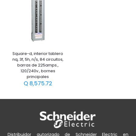
Square-d, interior tablero
nq, 3f, 5h, n/s, 84 circuitos,
barras de 225amps.,
120/240v., bornes
principales
Q
8,575.72
Distribuidor autorizado de Schneider Electric en