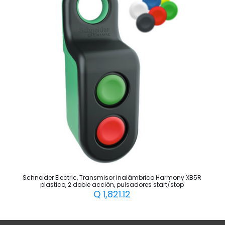
Schneider Electric, Transmisor inalámbrico Harmony XB5R
plastico, 2 doble acción, pulsadores start/stop
Q
1,821.12