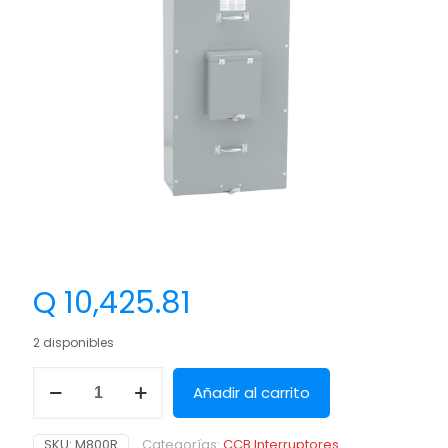
Q
10,425.81
2 disponibles
Añadir al carrito
SKU:
M800R
Categorías:
CCB Interruptores