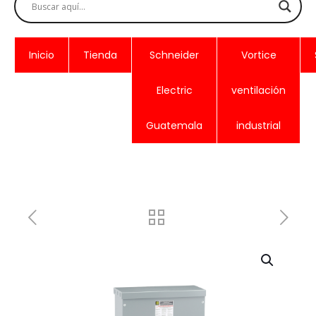
Inicio
Tienda
Schneider
Vortice
Electric
ventilación
Guatemala
industrial