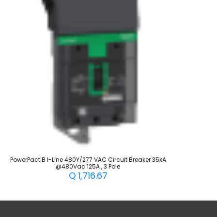
PowerPact B I-Line 480Y/277 VAC Circuit Breaker 35kA
@480Vac 125A , 3 Pole
Q
1,716.67