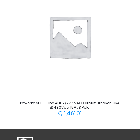
,
PowerPact B I-Line 480Y/277 VAC Circuit Breaker 18kA
@480Vac 15A , 3 Pole
Q
1,461.01