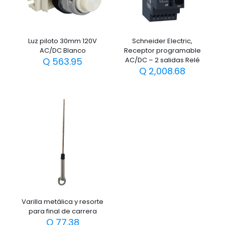
Luz piloto 30mm 120V
Schneider Electric,
AC/DC Blanco
Receptor programable
Q
563.95
AC/DC – 2 salidas Relé
Q
2,008.68
Varilla metálica y resorte
para final de carrera
Q
77.38