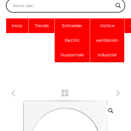
Inicio
Tienda
Schneider
Vortice
Electric
ventilación
Guatemala
industrial