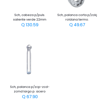
Sch, cabeza p/puls.
Sch, palanca corta p/zckj
saliente verde 22mm
roldana termo.
Q
130.59
Q
49.67
Sch, palanca p/zcp-zcd-
zcmd largo p. acero
Q
67.90