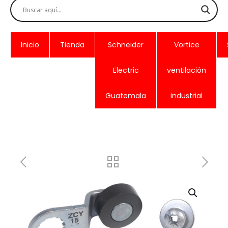
Inicio
Tienda
Schneider
Vortice
Electric
ventilación
Guatemala
industrial