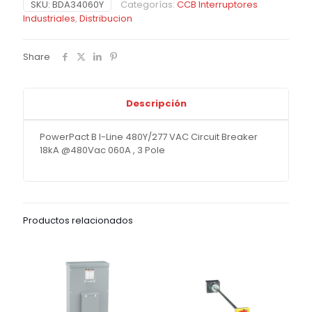
SKU:
BDA34060Y
Categorías:
CCB Interruptores
Industriales
,
Distribucion
Share
Descripción
PowerPact B I-Line 480Y/277 VAC Circuit Breaker
18kA @480Vac 060A , 3 Pole
Productos relacionados