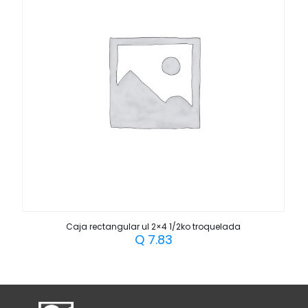
Caja rectangular ul 2×4 1/2ko troquelada
Q
7.83