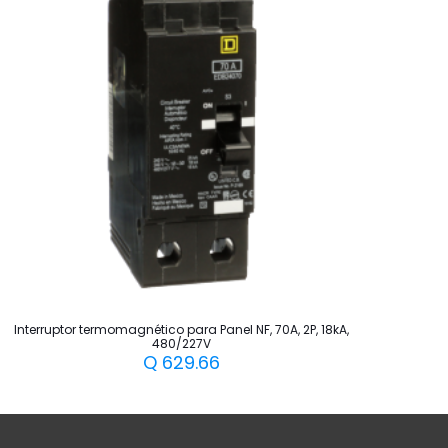
Interruptor termomagnético para Panel NF, 70A, 2P, 18kA,
480/227V
Q
629.66