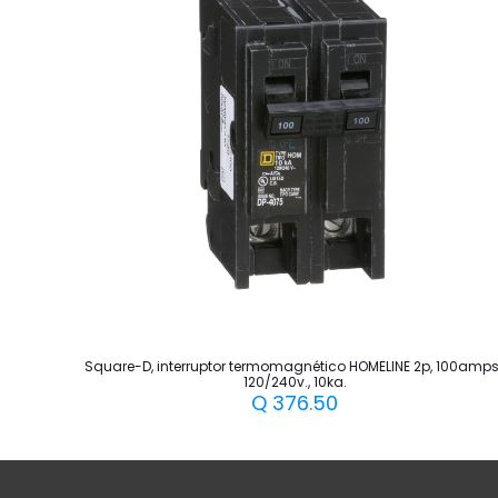
Square-D, interruptor termomagnético HOMELINE 2p, 100amps.
120/240v., 10ka.
Q
376.50