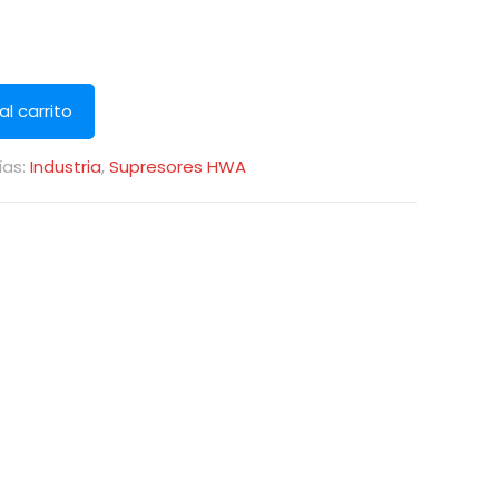
al carrito
ías:
Industria
,
Supresores HWA