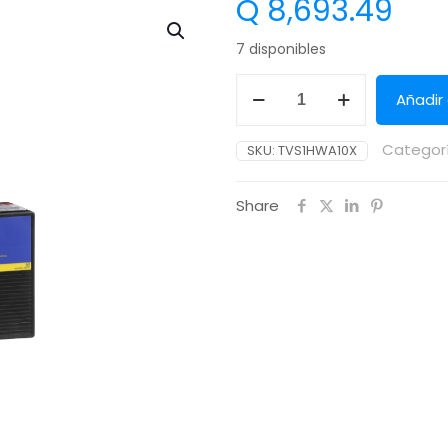
Q
8,693.49
7 disponibles
Añadir 
Categor
SKU:
TVS1HWA10X
Share