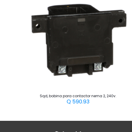
Sqd, bobina para contactor nema 2, 240v.
Q
590.93