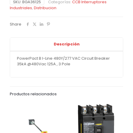
SKU:
BGA36125
Categorías:
CCB Interruptores
Industriales
,
Distribucion
Share
Descripción
PowerPact B I-Line 480Y/277 VAC Circuit Breaker
35kA @480Vac 125A , 3 Pole
Productos relacionados