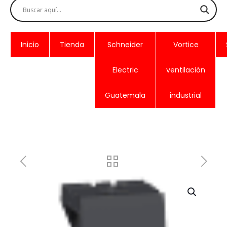
Inicio
Tienda
Schneider
Vortice
Electric
ventilación
Guatemala
industrial